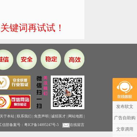
短关键词再试试！
发布软文
关于本站
|
联系我们
|
免责声明
|
诚招英才
|
网站地图
|
广告自助购
工信部备案号：
粤ICP备14095247号-5
在线留言
文章调用