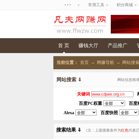
• • •
常用工具
积分商城
首 页
赚钱大厅
产品推广
当前位置：
首页
→
网赚导航
→
网站搜索，
网站搜索 ⇓
网站信息精
关键词
百度PC权重
百度
Alexa
百度快照
搜索结果 ⇓
（注：上面搜索条件为
红色
代表