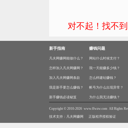
对不起！找不到
新手指南
赚钱问题
凡夫网赚网能做什么？
网站什么时候支付？
怎样加入凡夫网赚网？
我一天能赚多少钱？
加入凡夫网赚网条款
怎么样建站赚钱？
我是新手要怎么赚钱？
帐号为什么出现异常？
新手赚钱必读秘笈
为什么我无法赚钱？
Copyright © 2010-2026
www.ffwzw.com
All Rights Re
技术支持：
凡夫网赚网
正版程序授权验证