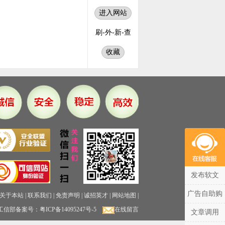
进入网站
刷
-
外
-
新
-
查
收藏
发布软文
广告自助购
关于本站
|
联系我们
|
免责声明
|
诚招英才
|
网站地图
|
工信部备案号：
粤ICP备14095247号-5
在线留言
文章调用