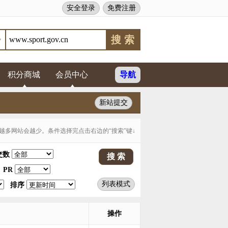
安全登录
免费注册
积分商城
会员中心
导航
新站提交
多网站会越少。条件选择完点击右边的“搜索”键↓
交数
PR
列表模式
排序
操作