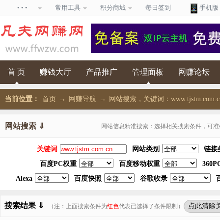
• • •
常用工具
积分商城
每日签到
手机版
首 页
赚钱大厅
产品推广
管理面板
网赚论坛
当前位置：
首页
→
网赚导航
→
网站搜索，关键词：www.tjstm.com.c
网站搜索 ⇓
网站信息精准搜索：选择相关搜索条件，可准
关键词
网站类别
链接
百度PC权重
百度移动权重
360
Alexa
百度快照
谷歌收录
搜索结果 ⇓
点此清除
（注：上面搜索条件为
红色
代表已选择了条件限制）