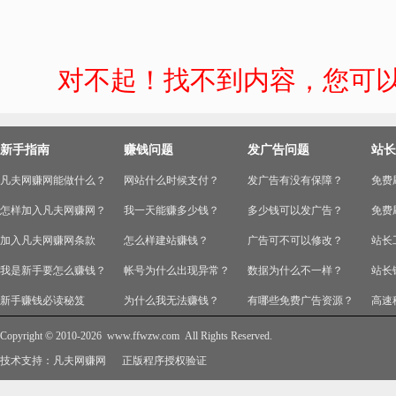
对不起！找不到内容，您可
新手指南
赚钱问题
发广告问题
站长
凡夫网赚网能做什么？
网站什么时候支付？
发广告有没有保障？
免费
怎样加入凡夫网赚网？
我一天能赚多少钱？
多少钱可以发广告？
免费
加入凡夫网赚网条款
怎么样建站赚钱？
广告可不可以修改？
站长
我是新手要怎么赚钱？
帐号为什么出现异常？
数据为什么不一样？
站长
新手赚钱必读秘笈
为什么我无法赚钱？
有哪些免费广告资源？
高速
Copyright © 2010-2026
www.ffwzw.com
All Rights Reserved.
技术支持：
凡夫网赚网
正版程序授权验证