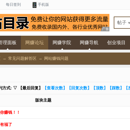
每日签到
手机版
管理面板
网赚论坛
网赚学院
网赚导航
创业项目
区
→
常见问题解答区
→
网站赚钱问题
方式: ▽ 【最后回复】
【查看次数】
【回复次数】
【顶数】
【踩数】
【
版块主题
你赚钱！！
有福了