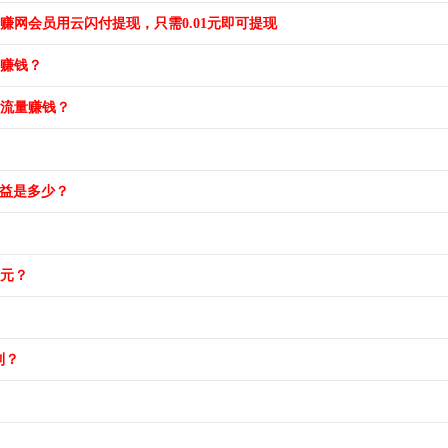
赚网会员用云闪付提现，只需0.01元即可提现
赚钱？
流量赚钱？
益是多少？
0元？
到？