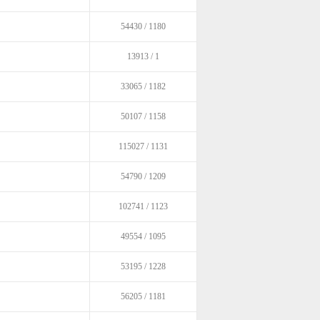
54430 / 1180
13913 / 1
33065 / 1182
50107 / 1158
115027 / 1131
54790 / 1209
102741 / 1123
49554 / 1095
53195 / 1228
56205 / 1181